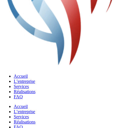
Accueil
L’entreprise
Services
Réalisations
FAQ
Accueil
L’entreprise
Services
Réalisations
FAQ