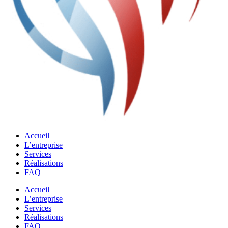
Accueil
L’entreprise
Services
Réalisations
FAQ
Accueil
L’entreprise
Services
Réalisations
FAQ