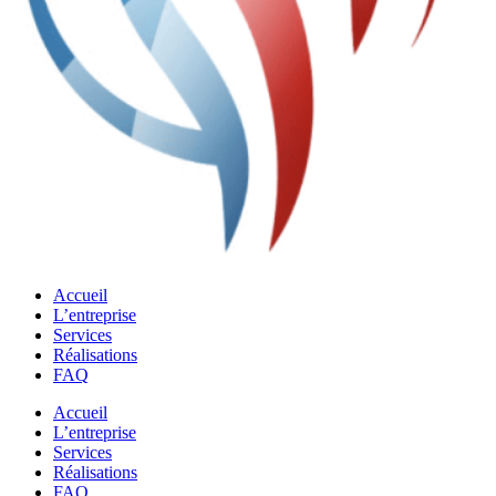
Accueil
L’entreprise
Services
Réalisations
FAQ
Accueil
L’entreprise
Services
Réalisations
FAQ