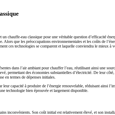
assique
n chauffe-eau classique pose une véritable question d’efficacité énergé
ée. Alors que les préoccupations environnementales et les coûts de l’én
ent ces technologies se comparent et laquelle conviendra le mieux à v
entes dans l’air ambiant pour chauffer l’eau, réutilisant ainsi une sour
é, permettant des économies substantielles d’électricité. De leur côté, 
use en termes de dépenses initiales.
r leur capacité à produire de l’énergie renouvelable, réduisant ainsi l’
t une technologie bien éprouvée et largement disponible.
s inconvénients. Son coût initial est relativement élevé, et son installa