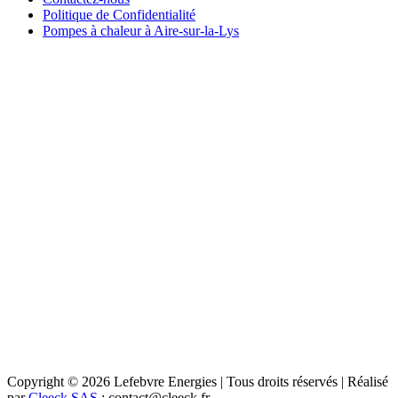
Politique de Confidentialité
Pompes à chaleur à Aire-sur-la-Lys
Copyright © 2026 Lefebvre Energies | Tous droits réservés | Réalisé
par
Cleeck SAS
: contact@cleeck.fr