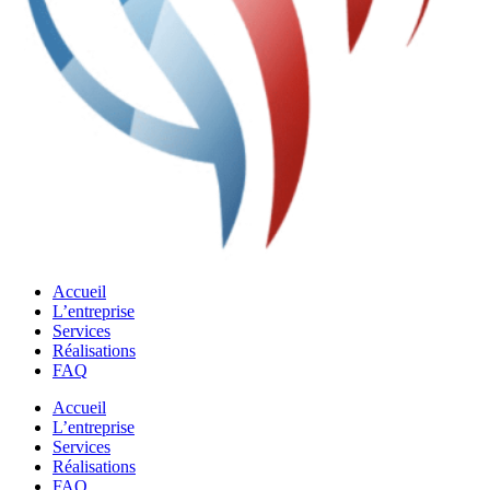
Accueil
L’entreprise
Services
Réalisations
FAQ
Accueil
L’entreprise
Services
Réalisations
FAQ