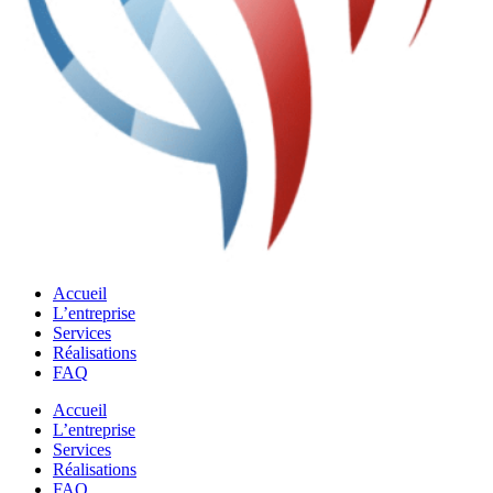
Accueil
L’entreprise
Services
Réalisations
FAQ
Accueil
L’entreprise
Services
Réalisations
FAQ