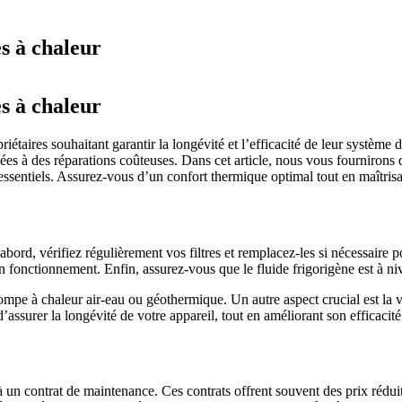
es à chaleur
es à chaleur
priétaires souhaitant garantir la longévité et l’efficacité de leur systèm
s à des réparations coûteuses. Dans cet article, nous vous fournirons de
 essentiels. Assurez-vous d’un confort thermique optimal tout en maîtris
bord, vérifiez régulièrement vos filtres et remplacez-les si nécessaire po
son fonctionnement. Enfin, assurez-vous que le fluide frigorigène est à
ompe à chaleur air-eau ou géothermique. Un autre aspect crucial est la v
’assurer la longévité de votre appareil, tout en améliorant son efficacit
un contrat de maintenance. Ces contrats offrent souvent des prix réduits p