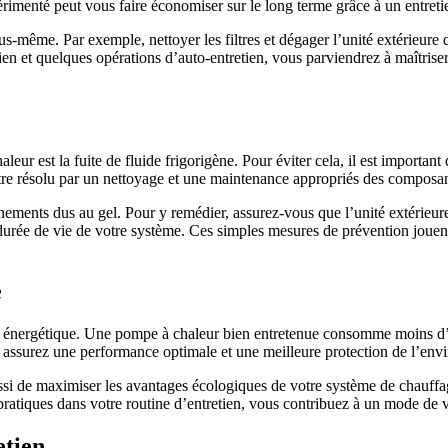
imenté peut vous faire économiser sur le long terme grâce à un entretie
us-même. Par exemple, nettoyer les filtres et dégager l’unité extérieure 
tien et quelques opérations d’auto-entretien, vous parviendrez à maîtris
ur est la fuite de fluide frigorigène. Pour éviter cela, il est important 
 être résolu par un nettoyage et une maintenance appropriés des composa
nements dus au gel. Pour y remédier, assurez-vous que l’unité extérieure
 durée de vie de votre système. Ces simples mesures de prévention jouent
e
é énergétique. Une pompe à chaleur bien entretenue consomme moins d’én
us assurez une performance optimale et une meilleure protection de l’en
ssi de maximiser les avantages écologiques de votre système de chauff
ratiques dans votre routine d’entretien, vous contribuez à un mode de v
etien