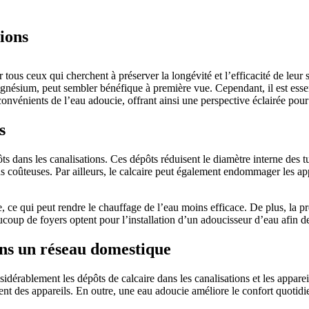
tions
ur tous ceux qui cherchent à préserver la longévité et l’efficacité de leu
 magnésium, peut sembler bénéfique à première vue. Cependant, il est es
nconvénients de l’eau adoucie, offrant ainsi une perspective éclairée pou
s
ts dans les canalisations. Ces dépôts réduisent le diamètre interne des 
s coûteuses. Par ailleurs, le calcaire peut également endommager les app
ce qui peut rendre le chauffage de l’eau moins efficace. De plus, la pré
aucoup de foyers optent pour l’installation d’un adoucisseur d’eau afin 
ans un réseau domestique
idérablement les dépôts de calcaire dans les canalisations et les appare
t des appareils. En outre, une eau adoucie améliore le confort quotidi