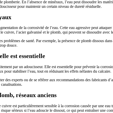
de plomberie. En l’absence de minéraux, l’eau peut dissoudre les matéri
 adoucisseur pour maintenir un certain niveau de dureté résiduelle.
uyaux
mentation de la corrosivité de l’eau. Cette eau agressive peut attaquer 
e cuivre, l’acier galvanisé et le plomb, qui peuvent se dissoudre avec l
es problèmes de santé. Par exemple, la présence de plomb dissous dans l’
 trop douce.
lle est essentielle
aitement par un adoucisseur. Elle est essentielle pour prévenir la corros
our stabiliser l’eau, tout en réduisant les effets néfastes du calcaire.
sulter des experts ou de se référer aux recommandations des fabricants d
 canalisations.
 plomb, réseaux anciens
cuivre est particulièrement sensible à la corrosion causée par une eau 
risque sérieux si l’eau adoucie le dissout, ce qui peut entraîner une con