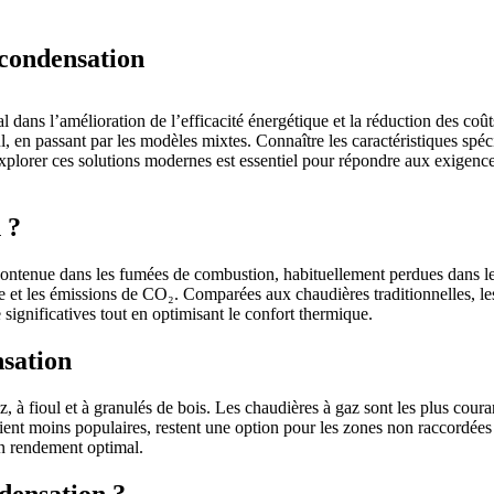
 condensation
al dans l’amélioration de l’efficacité énergétique et la réduction des co
ul, en passant par les modèles mixtes. Connaître les caractéristiques spé
 Explorer ces solutions modernes est essentiel pour répondre aux exigenc
 ?
contenue dans les fumées de combustion, habituellement perdues dans le
ge et les émissions de CO₂. Comparées aux chaudières traditionnelles, l
significatives tout en optimisant le confort thermique.
nsation
az, à fioul et à granulés de bois. Les chaudières à gaz sont les plus cou
soient moins populaires, restent une option pour les zones non raccordées
un rendement optimal.
densation ?