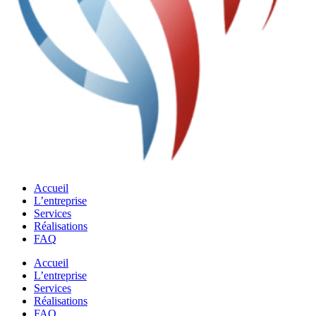
Accueil
L’entreprise
Services
Réalisations
FAQ
Accueil
L’entreprise
Services
Réalisations
FAQ