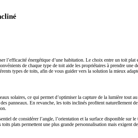
ncliné
r l’efficacité énergétique d’une habitation. Le choix entre un toit plat e
énients de chaque type de toit aide les propriétaires à prendre une décis
érents types de toits, afin de vous guider vers la solution la mieux adap
nneaux solaires, ce qui permet d’optimiser la capture de la lumière tout a
té des panneaux. En revanche, les toits inclinés profitent naturellement
ion.
sentiel de considérer l’angle, l’orientation et la surface disponible sur le
s toits plats permettent une plus grande personnalisation mais exigent d