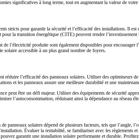
omies significatives à long terme, tout en augmentant la valeur de votre 
s stricts pour garantir la sécurité et l’efficacité des installations. Il es
ôt pour la transition énergétique (CITE) peuvent rendre l’investissement i
at de l’électricité produite sont également disponibles pour encourager l
gie solaire accessible à un plus grand nombre de foyers.
 réduire l’efficacité des panneaux solaires. Utiliser des optimiseurs d
ations et les panneaux assure une meilleure durabilité et une maintenanc
tenance peut être un défi majeur. Utiliser des équipements de sécurité appr
aximiser l’autoconsommation, réduisant ainsi la dépendance au réseau él
on de panneaux solaires dépend de plusieurs facteurs, tels que l’angle, l’o
tallation. Évaluer la rentabilité, se familiariser avec les règlements et t
uvez garantir une installation solaire performante et durable. Profitez d