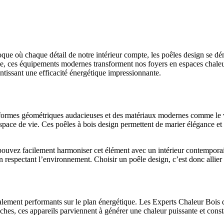
poque où chaque détail de notre intérieur compte, les poêles design se d
e, ces équipements modernes transforment nos foyers en espaces chaleu
antissant une efficacité énergétique impressionnante.
 formes géométriques audacieuses et des matériaux modernes comme le ve
espace de vie. Ces poêles à bois design permettent de marier élégance et 
pouvez facilement harmoniser cet élément avec un intérieur contempora
en respectant l’environnement. Choisir un poêle design, c’est donc allie
également performants sur le plan énergétique. Les Experts Chaleur Bois 
bûches, ces appareils parviennent à générer une chaleur puissante et con