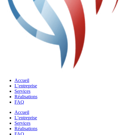
Accueil
L’entreprise
Services
Réalisations
FAQ
Accueil
L’entreprise
Services
Réalisations
FAQ