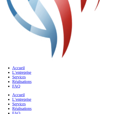
Accueil
L’entreprise
Services
Réalisations
FAQ
Accueil
L’entreprise
Services
Réalisations
FAQ