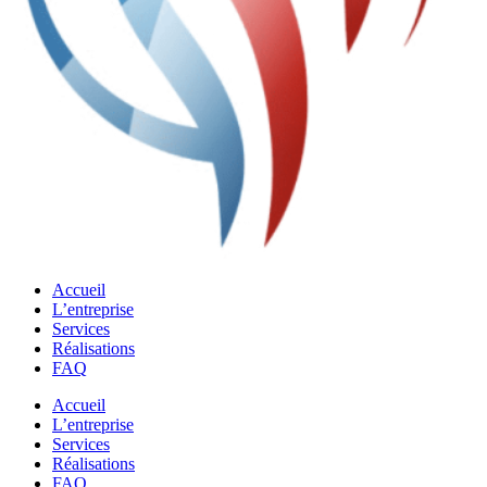
Accueil
L’entreprise
Services
Réalisations
FAQ
Accueil
L’entreprise
Services
Réalisations
FAQ