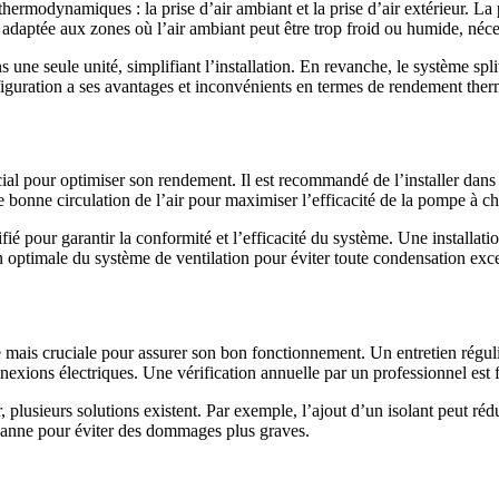
ermodynamiques : la prise d’air ambiant et la prise d’air extérieur. La pr
aptée aux zones où l’air ambiant peut être trop froid ou humide, nécessit
une seule unité, simplifiant l’installation. En revanche, le système spl
iguration a ses avantages et inconvénients en termes de rendement ther
al pour optimiser son rendement. Il est recommandé de l’installer dan
bonne circulation de l’air pour maximiser l’efficacité de la pompe à ch
ifié pour garantir la conformité et l’efficacité du système. Une installati
on optimale du système de ventilation pour éviter toute condensation exc
is cruciale pour assurer son bon fonctionnement. Un entretien régulier 
connexions électriques. Une vérification annuelle par un professionnel e
plusieurs solutions existent. Par exemple, l’ajout d’un isolant peut rédui
 panne pour éviter des dommages plus graves.