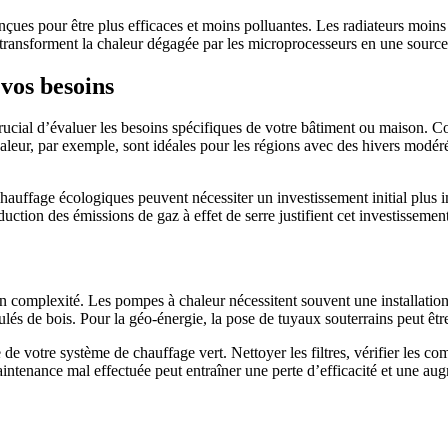
nçues pour être plus efficaces et moins polluantes. Les radiateurs moins
nsforment la chaleur dégagée par les microprocesseurs en une source 
vos besoins
crucial d’évaluer les besoins spécifiques de votre bâtiment ou maison. C
aleur, par exemple, sont idéales pour les régions avec des hivers modéré
chauffage écologiques peuvent nécessiter un investissement initial plus 
ction des émissions de gaz à effet de serre justifient cet investissement
en complexité. Les pompes à chaleur nécessitent souvent une installati
lés de bois. Pour la géo-énergie, la pose de tuyaux souterrains peut êtr
de votre système de chauffage vert. Nettoyer les filtres, vérifier les com
intenance mal effectuée peut entraîner une perte d’efficacité et une au