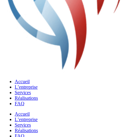
Accueil
L’entreprise
Services
Réalisations
FAQ
Accueil
L’entreprise
Services
Réalisations
FAQ