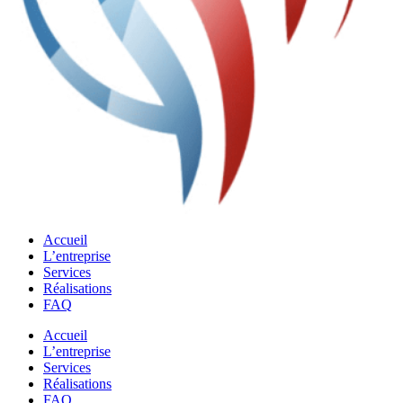
Accueil
L’entreprise
Services
Réalisations
FAQ
Accueil
L’entreprise
Services
Réalisations
FAQ