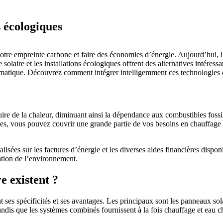
s écologiques
votre empreinte carbone et faire des économies d’énergie. Aujourd’hui, i
olaire et les installations écologiques offrent des alternatives intéres
limatique. Découvrez comment intégrer intelligemment ces technologies d
duire de la chaleur, diminuant ainsi la dépendance aux combustibles foss
ues, vous pouvez couvrir une grande partie de vos besoins en chauffage e
éalisées sur les factures d’énergie et les diverses aides financières dis
vation de l’environnement.
e existent ?
nt ses spécificités et ses avantages. Les principaux sont les panneaux s
tandis que les systèmes combinés fournissent à la fois chauffage et eau 