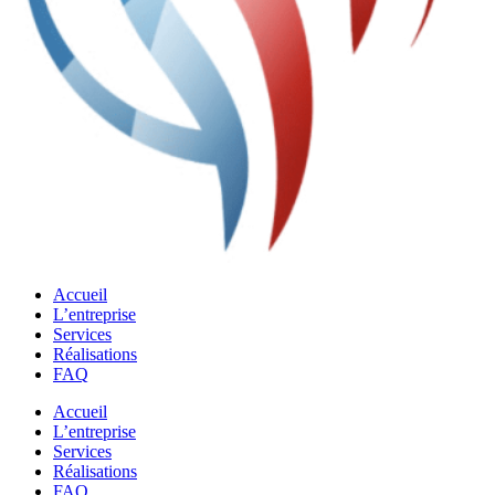
Accueil
L’entreprise
Services
Réalisations
FAQ
Accueil
L’entreprise
Services
Réalisations
FAQ