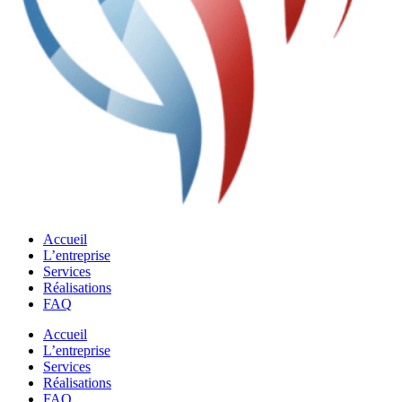
Accueil
L’entreprise
Services
Réalisations
FAQ
Accueil
L’entreprise
Services
Réalisations
FAQ