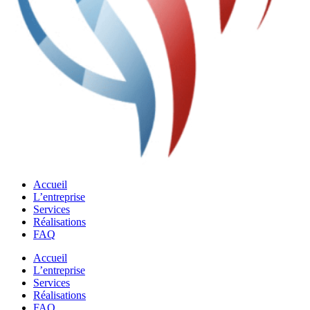
Accueil
L’entreprise
Services
Réalisations
FAQ
Accueil
L’entreprise
Services
Réalisations
FAQ