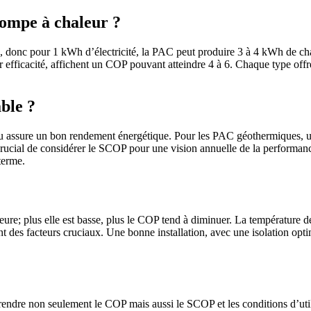
pompe à chaleur ?
4, donc pour 1 kWh d’électricité, la PAC peut produire 3 à 4 kWh de c
r efficacité, affichent un COP pouvant atteindre 4 à 6. Chaque type offr
ble ?
au assure un bon rendement énergétique. Pour les PAC géothermiques, 
crucial de considérer le SCOP pour une vision annuelle de la performance
terme.
ure; plus elle est basse, plus le COP tend à diminuer. La température de
sont des facteurs cruciaux. Une bonne installation, avec une isolation o
endre non seulement le COP mais aussi le SCOP et les conditions d’ut